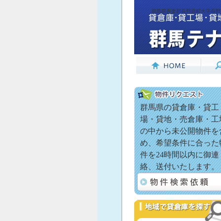
群馬県吾妻郡長野原町大字長野原(
群馬県の貸倉庫・貸工
場・貸地・売倉庫・工
の中から未公開物件を
め、希望条件に合った
件を24時間以内に御連
絡、送付いたします。