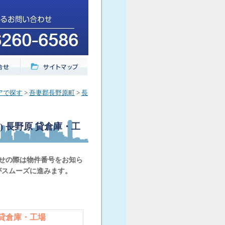
アで探す
>
吾妻郡長野原町
>
長
 長野原 貸倉庫・工
合せの際は物件番号をお知ら
がスムーズに進みます。
 貸倉庫・工場