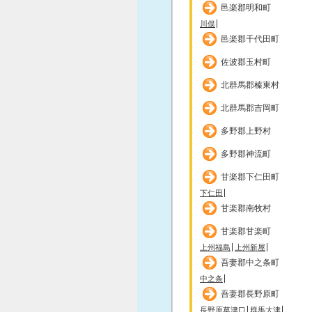
邑楽郡明和町
川俣
邑楽郡千代田町
佐波郡玉村町
北群馬郡榛東村
北群馬郡吉岡町
多野郡上野村
多野郡神流町
甘楽郡下仁田町
下仁田
甘楽郡南牧村
甘楽郡甘楽町
上州福島
上州新屋
吾妻郡中之条町
中之条
吾妻郡長野原町
長野原草津口
群馬大津