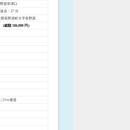
 長野原草津口
 徒歩：27 分
妻郡長野原町大字長野原
円 （総額 186,000 円）
に21ｍ接道