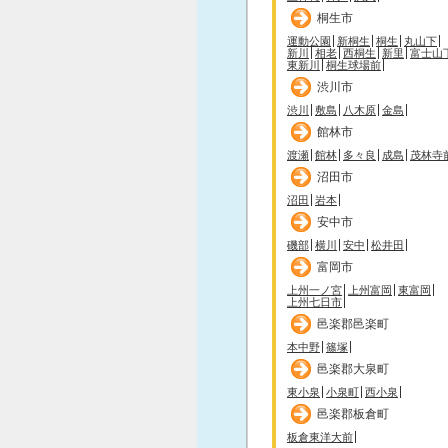
桐生市
運動公園
新桐生
桐生
丸山下
新川
相老
西桐生
新里
富士山
東新川
桐生球場前
渋川市
渋川
敷島
八木原
金島
館林市
渡瀬
館林
多々良
成島
茂林寺
沼田市
沼田
岩本
安中市
磯部
横川
安中
松井田
富岡市
上州一ノ宮
上州富岡
東富岡
上州七日市
邑楽郡邑楽町
本中野
篠塚
邑楽郡大泉町
東小泉
小泉町
西小泉
邑楽郡板倉町
板倉東洋大前