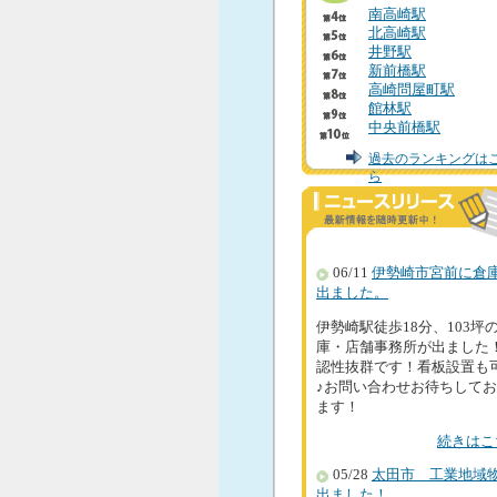
南高崎駅
北高崎駅
井野駅
新前橋駅
高崎問屋町駅
館林駅
中央前橋駅
過去のランキングは
ら
06/11
伊勢崎市宮前に倉
出ました。
伊勢崎駅徒歩18分、103坪
庫・店舗事務所が出ました！
認性抜群です！看板設置も
♪お問い合わせお待ちして
ます！
続きはこ
05/28
太田市 工業地域
出ました！