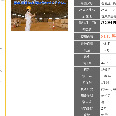
沿線／駅
吾妻線 /
バス／徒歩
バス：- ／
所在地
群馬県吾
賃料(坪・円)
坪 2,291 
共益費
81.17 坪
使用面積
敷地面積
148 坪
町
礼金
1 ヶ月
敷金
保証金
4ヶ月
構造
鉄骨造
志
竣工年
1984 年
田
所在階
1/1 階
接道状況
南6ｍ公道
用途地域
無指定
駐車場
有
契約期間
2 年
現況
使用中