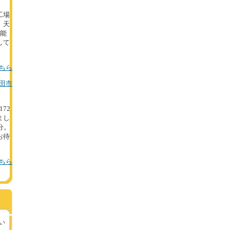
工場
、天
可能
して
ちら
田市
172
まし
分。
お待
ちら
い