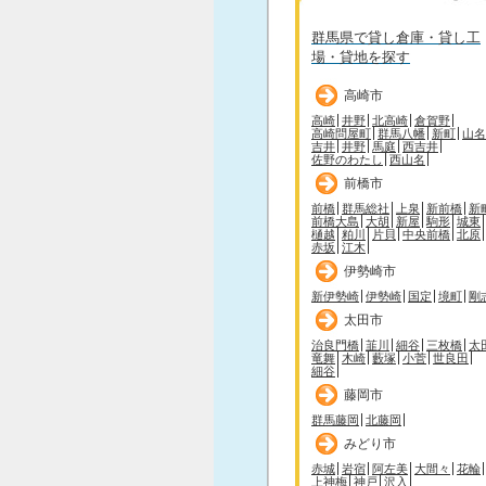
群馬県で貸し倉庫・貸し工
場・貸地を探す
高崎市
高崎
井野
北高崎
倉賀野
高崎問屋町
群馬八幡
新町
山名
吉井
井野
馬庭
西吉井
佐野のわたし
西山名
前橋市
前橋
群馬総社
上泉
新前橋
新
前橋大島
大胡
新屋
駒形
城東
樋越
粕川
片貝
中央前橋
北原
赤坂
江木
伊勢崎市
新伊勢崎
伊勢崎
国定
境町
剛
太田市
治良門橋
韮川
細谷
三枚橋
太
竜舞
木崎
藪塚
小菅
世良田
細谷
藤岡市
群馬藤岡
北藤岡
みどり市
赤城
岩宿
阿左美
大間々
花輪
上神梅
神戸
沢入