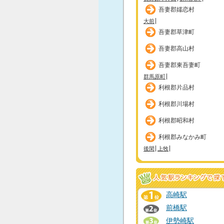
吾妻郡嬬恋村
大前
吾妻郡草津町
吾妻郡高山村
吾妻郡東吾妻町
群馬原町
利根郡片品村
利根郡川場村
利根郡昭和村
利根郡みなかみ町
後閑
上牧
高崎駅
前橋駅
伊勢崎駅