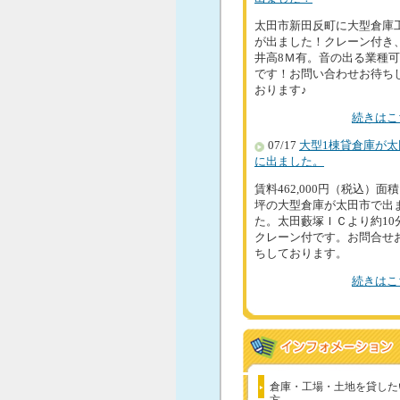
太田市新田反町に大型倉庫
が出ました！クレーン付き
井高8Ｍ有。音の出る業種
です！お問い合わせお待ち
おります♪
続きはこ
07/17
大型1棟貸倉庫が太
に出ました。
賃料462,000円（税込）面積
坪の大型倉庫が太田市で出
た。太田藪塚ＩＣより約10
クレーン付です。お問合せ
ちしております。
続きはこ
倉庫・工場・土地を貸した
方