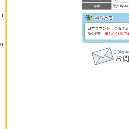
備考
天井高5
下
日本ロマンチック街道沿
所6坪有
※おかげ様で
前