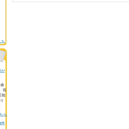
こち
庫が
の倉
 視
可能
おり
ちら
物件