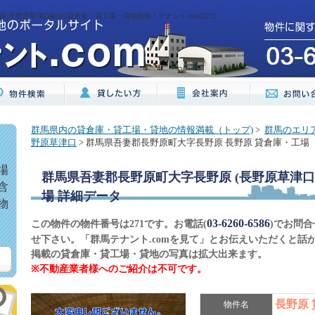
長野原草津口駅)の貸倉庫・貸工場・貸地情報｜テナント.com[271]
群馬県内の貸倉庫・貸工場・貸地の情報満載（トップ)
>
群馬のエリ
野原草津口
> 群馬県吾妻郡長野原町大字長野原 長野原 貸倉庫・工場
場
群馬県吾妻郡長野原町大字長野原 (長野原草津口)
含
場
詳細データ
物
03-6260-6586
この物件の物件番号は271です。お電話(
)でお問
せ下さい。「群馬テナント.comを見て」とお伝えいただくと話
掲載の貸倉庫・貸工場・貸地の写真は拡大出来ます。
※不動産業者様へのご紹介は不可です。
長野原
物件名