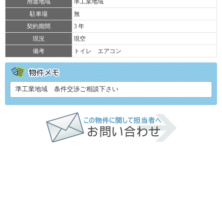
用途地域
準工業地域
駐車場
無
契約期間
3 年
現況
現空
備考
トイレ エアコン
準工業地域 条件交渉ご相談下さい