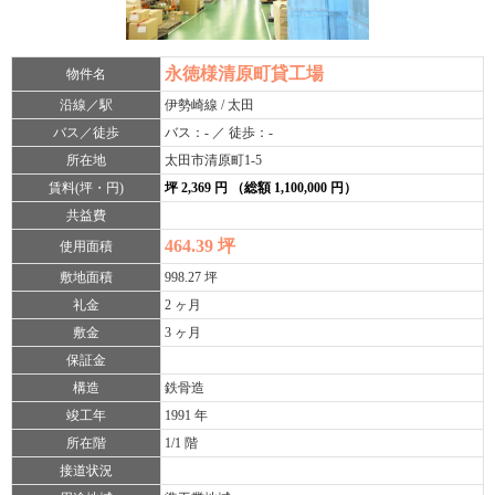
永徳様清原町貸工場
物件名
沿線／駅
伊勢崎線 / 太田
バス／徒歩
バス：- ／ 徒歩：-
所在地
太田市清原町1-5
賃料(坪・円)
坪 2,369 円 （総額 1,100,000 円）
共益費
464.39 坪
使用面積
敷地面積
998.27 坪
礼金
2 ヶ月
敷金
3 ヶ月
保証金
構造
鉄骨造
竣工年
1991 年
所在階
1/1 階
接道状況