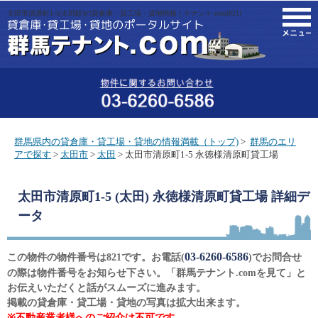
太田市清原町1-5(太田駅)の貸倉庫・貸工場・貸地情報｜テナント.com[821]
M
群馬県内の貸倉庫・貸工場・貸地の情報満載（トップ)
>
群馬のエリ
アで探す
>
太田市
>
太田
> 太田市清原町1-5 永徳様清原町貸工場
太田市清原町1-5 (太田) 永徳様清原町貸工場
詳細デ
ータ
03-6260-6586
この物件の物件番号は821です。お電話(
)でお問合せ
の際は物件番号をお知らせ下さい。「群馬テナント.comを見て」と
お伝えいただくと話がスムーズに進みます。
掲載の貸倉庫・貸工場・貸地の写真は拡大出来ます。
※不動産業者様へのご紹介は不可です。