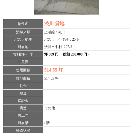
渋川 貸地
物件名
沿線／駅
上越線 / 渋川
バス／徒歩
バス：- ／ 徒歩：25 分
所在地
渋川市中村1227-3
賃料(坪・円)
坪 389 円 （総額 200,000 円）
共益費
514.55 坪
使用面積
敷地面積
514.55 坪
礼金
敷金
保証金
構造
その他
竣工年
-
所在階
/ 階
接道状況