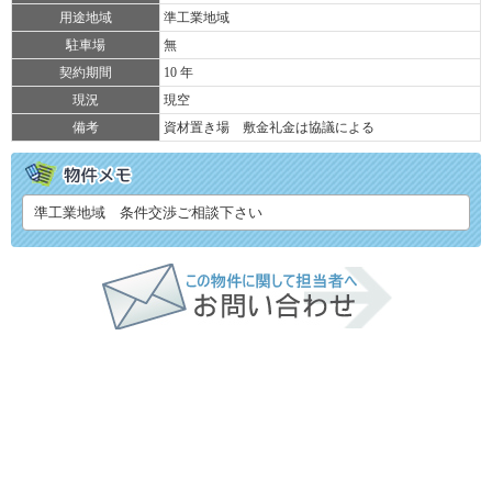
用途地域
準工業地域
駐車場
無
契約期間
10 年
現況
現空
備考
資材置き場 敷金礼金は協議による
準工業地域 条件交渉ご相談下さい