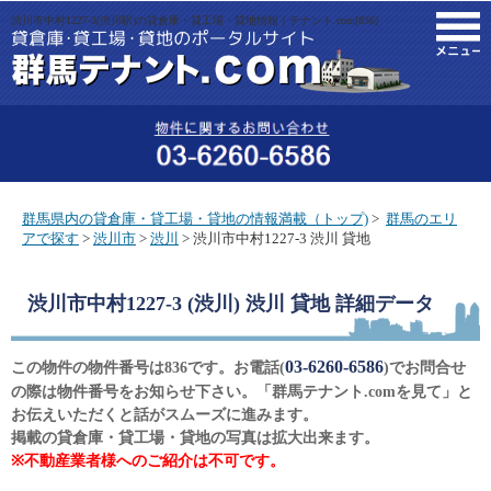
渋川市中村1227-3(渋川駅)の貸倉庫・貸工場・貸地情報｜テナント.com[836]
M
群馬県内の貸倉庫・貸工場・貸地の情報満載（トップ)
>
群馬のエリ
アで探す
>
渋川市
>
渋川
> 渋川市中村1227-3 渋川 貸地
渋川市中村1227-3 (渋川) 渋川 貸地
詳細データ
03-6260-6586
この物件の物件番号は836です。お電話(
)でお問合せ
の際は物件番号をお知らせ下さい。「群馬テナント.comを見て」と
お伝えいただくと話がスムーズに進みます。
掲載の貸倉庫・貸工場・貸地の写真は拡大出来ます。
※不動産業者様へのご紹介は不可です。