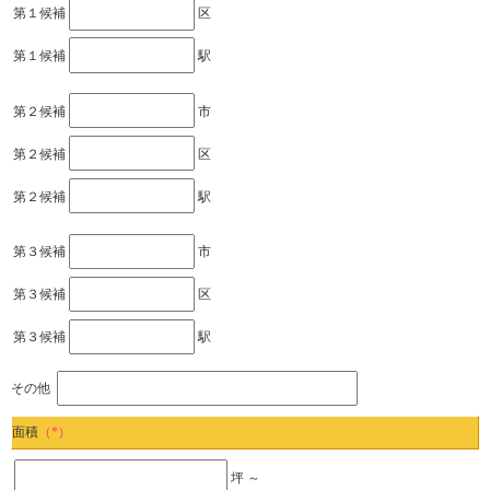
第１候補
区
第１候補
駅
第２候補
市
第２候補
区
第２候補
駅
第３候補
市
第３候補
区
第３候補
駅
その他
面積
（*）
坪 ～