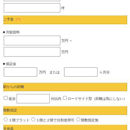
坪
ご予算
（*）
■ 月額賃料
万円 ～
万円
■ 保証金
万円 または
ヶ月分
駅からの距離
徒歩
分以内
ロードサイド型（距離は気にしない）
階数指定
１階フラット
１階と２階で分割使用可
階数指定無
天井高