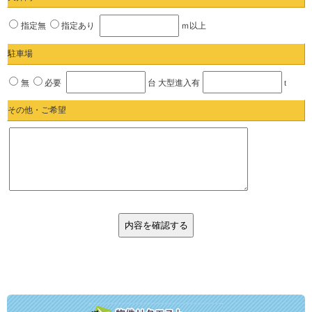
指定無
指定あり
ｍ以上
駐車場
無
必要
台 大型進入有
t
その他・ご希望