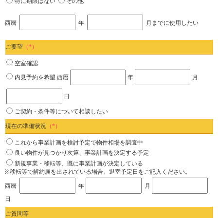
特に期限はない
その他
西暦
年
月までに使用したい
ご要望
（*）
空室確認
内見予約を希望
西暦
年
月
日
ご契約・条件等について相談したい
現在の準備状況
（*）
これから事業計画を検討予定で物件相場を調査中
良い物件が見つかり次第、事業計画を決定する予定
新規事業・移転等、既に事業計画が決定している
※移転等で解約届を出されている場合、退室予定日をご記入ください。
西暦
年
月
日
ご質問等