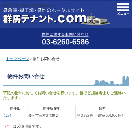
物件のお問い合わせ｜群馬貸倉庫.com
M
トップページ
> 物件お問い合せ
物件お問い合せ
下記の物件に対してお問い合せを行います。後ほど担当者よりご連絡い
たします。
物件ID
物件所在地
賃料
1234
藤岡市三本木430-2
坪 3,385 円 （総額 660,000 円）
（*）
は必須項目です。