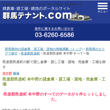
邑楽郡邑楽町 本中野の貸倉庫・貸工場・貸地・売倉庫・売工場|物件一覧。
M
群馬県内の貸倉庫・貸工場・貸地の情報満載（トップ)
>
群馬県のエリ
アで探す
>
邑楽郡邑楽町
> 邑楽郡邑楽町 本中野 すべて一覧
邑楽郡邑楽町の駅で貸し倉庫・貸し工場・貸地・売倉庫・工場を探
す
本中野
/
篠塚
邑楽郡邑楽町 本中野
の貸倉庫・貸工場・貸地・売倉庫・工
場
邑楽郡邑楽町 本中野のすべてのデータが 6 件ヒットしまし
た。