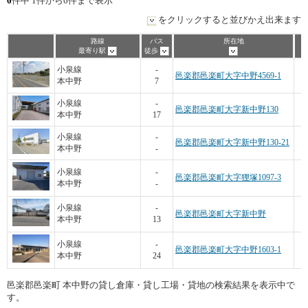
6
件中 1件から6件まで表示
をクリックすると並びかえ出来ます
路線
バス
所在地
最寄り駅
徒歩
小泉線
-
邑楽郡邑楽町大字中野4569-1
本中野
7
小泉線
-
邑楽郡邑楽町大字新中野130
本中野
17
小泉線
-
邑楽郡邑楽町大字新中野130-21
本中野
-
小泉線
-
邑楽郡邑楽町大字狸塚1097-3
本中野
-
小泉線
-
邑楽郡邑楽町大字新中野
本中野
13
2
小泉線
-
邑楽郡邑楽町大字中野1603-1
本中野
24
邑楽郡邑楽町 本中野の貸し倉庫・貸し工場・貸地の検索結果を表示中で
す。