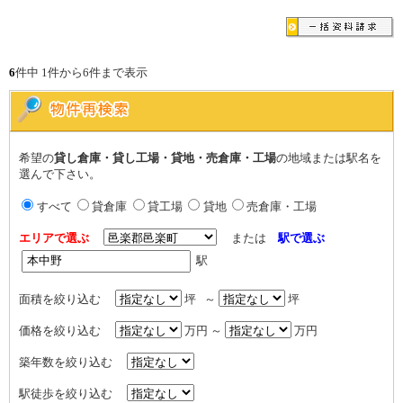
6
件中 1件から6件まで表示
希望の
貸し倉庫・貸し工場・貸地・売倉庫・工場
の地域または駅名を
選んで下さい。
すべて
貸倉庫
貸工場
貸地
売倉庫・工場
エリアで選ぶ
または
駅で選ぶ
駅
面積を絞り込む
坪 ～
坪
価格を絞り込む
万円 ～
万円
築年数を絞り込む
駅徒歩を絞り込む