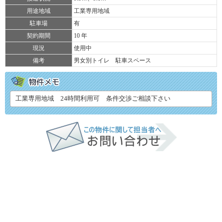
用途地域
工業専用地域
駐車場
有
契約期間
10 年
現況
使用中
備考
男女別トイレ 駐車スペース
工業専用地域 24時間利用可 条件交渉ご相談下さい