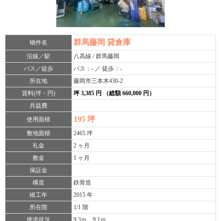
群馬藤岡 貸倉庫
物件名
沿線／駅
八高線 / 群馬藤岡
バス／徒歩
バス：- ／ 徒歩：-
所在地
藤岡市三本木430-2
賃料(坪・円)
坪 3,385 円 （総額 660,000 円）
共益費
195 坪
使用面積
敷地面積
2465 坪
礼金
2 ヶ月
敷金
1 ヶ月
保証金
構造
鉄骨造
竣工年
2015 年
所在階
1/1 階
接道状況
9.3ｍ、9.1ｍ