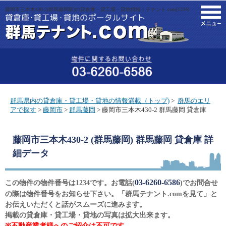
藤岡市三本木430-2(群馬藤岡駅)の貸倉庫・貸工場・貸地情報｜テナント.com[1234]
M
群馬県内の貸倉庫・貸工場・貸地の情報満載（トップ)
>
群馬のエリ
アで探す
>
藤岡市
>
群馬藤岡
> 藤岡市三本木430-2 群馬藤岡 貸倉庫
藤岡市三本木430-2 (群馬藤岡) 群馬藤岡 貸倉庫
詳
細データ
03-6260-6586
この物件の物件番号は1234です。お電話(
)でお問合せ
の際は物件番号をお知らせ下さい。「群馬テナント.comを見て」と
お伝えいただくと話がスムーズに進みます。
掲載の貸倉庫・貸工場・貸地の写真は拡大出来ます。
※不動産業者様へのご紹介は不可です。