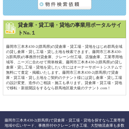
貸倉庫・貸工場・貸地の事業用ポータルサイ
トNo.１
藤岡市三本木430-2(群馬県)の貸倉庫・貸工場・貸地をはじめ群馬全域
の貸し倉庫・貸し工場・貸し土地を検索できます。藤岡市三本木430-
2(群馬県)の事務所付貸倉庫、クレーン付工場、店舗倉庫、工業専用地
域等、ニーズに合わせて簡単検索。藤岡市三本木430-2(群馬県)の貸し
倉庫・貸し工場・貸地を貸したい方にはオーナーサポートシステムで
無料にて査定・掲載いたします。藤岡市三本木430-2(群馬県)で貸倉
庫・貸工場・貸し土地をご契約のテナント様には貸し倉庫・貸し工場
の設計変更、造作のご相談・施工も承ります。貸倉庫・貸工場・貸地
で移転・新規開設をするなら群馬地区最大級のテナント.com！
藤岡市三本木430-2(群馬県)で貸倉庫・貸工場・貸地を探すなら工業専用
地域や広いヤード、事務所付やクレーン付き工場、大型物流倉庫も多数