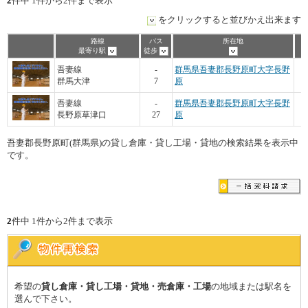
2
件中 1件から2件まで表示
をクリックすると並びかえ出来ます
路線
バス
所在地
最寄り駅
徒歩
吾妻線
-
群馬県吾妻郡長野原町大字長野
群馬大津
7
原
吾妻線
-
群馬県吾妻郡長野原町大字長野
長野原草津口
27
原
吾妻郡長野原町(群馬県)の貸し倉庫・貸し工場・貸地の検索結果を表示中
です。
2
件中 1件から2件まで表示
希望の
貸し倉庫・貸し工場・貸地・売倉庫・工場
の地域または駅名を
選んで下さい。