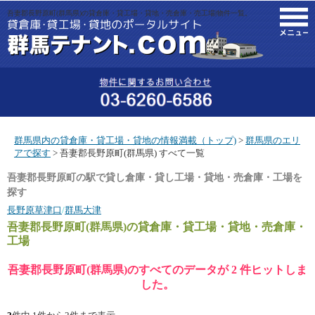
吾妻郡長野原町(群馬県)の貸倉庫・貸工場・貸地・売倉庫・売工場|物件一覧。
M
群馬県内の貸倉庫・貸工場・貸地の情報満載（トップ)
>
群馬県のエリ
アで探す
> 吾妻郡長野原町(群馬県) すべて一覧
吾妻郡長野原町の駅で貸し倉庫・貸し工場・貸地・売倉庫・工場を
探す
長野原草津口
/
群馬大津
吾妻郡長野原町(群馬県)
の貸倉庫・貸工場・貸地・売倉庫・
工場
吾妻郡長野原町(群馬県)のすべてのデータが 2 件ヒットしま
した。