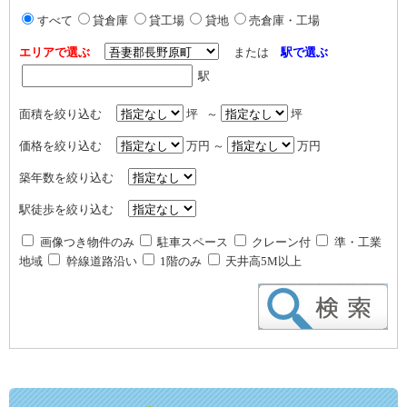
すべて
貸倉庫
貸工場
貸地
売倉庫・工場
エリアで選ぶ
または
駅で選ぶ
駅
面積を絞り込む
坪 ～
坪
価格を絞り込む
万円 ～
万円
築年数を絞り込む
駅徒歩を絞り込む
画像つき物件のみ
駐車スペース
クレーン付
準・工業
地域
幹線道路沿い
1階のみ
天井高5M以上