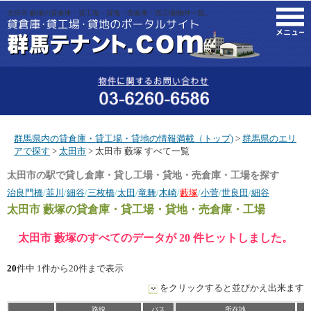
太田市 藪塚の貸倉庫・貸工場・貸地・売倉庫・売工場|物件一覧。
M
群馬県内の貸倉庫・貸工場・貸地の情報満載（トップ)
>
群馬県のエリ
アで探す
>
太田市
> 太田市 藪塚 すべて一覧
太田市の駅で貸し倉庫・貸し工場・貸地・売倉庫・工場を探す
治良門橋
/
韮川
/
細谷
/
三枚橋
/
太田
/
竜舞
/
木崎
/
藪塚
/
小菅
/
世良田
/
細谷
太田市 藪塚
の貸倉庫・貸工場・貸地・売倉庫・工場
太田市 藪塚のすべてのデータが 20 件ヒットしました。
20
件中 1件から20件まで表示
をクリックすると並びかえ出来ます
路線
バス
所在地