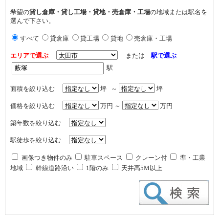
希望の
貸し倉庫・貸し工場・貸地・売倉庫・工場
の地域または駅名を
選んで下さい。
すべて
貸倉庫
貸工場
貸地
売倉庫・工場
エリアで選ぶ
または
駅で選ぶ
駅
面積を絞り込む
坪 ～
坪
価格を絞り込む
万円 ～
万円
築年数を絞り込む
駅徒歩を絞り込む
画像つき物件のみ
駐車スペース
クレーン付
準・工業
地域
幹線道路沿い
1階のみ
天井高5M以上