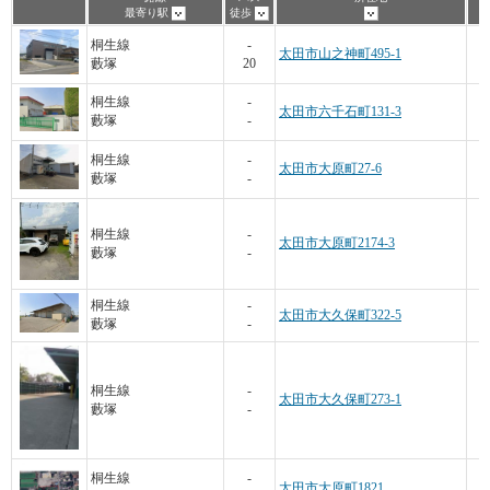
最寄り駅
徒歩
桐生線
-
太田市山之神町495-1
藪塚
20
桐生線
-
太田市六千石町131-3
藪塚
-
桐生線
-
太田市大原町27-6
藪塚
-
桐生線
-
太田市大原町2174-3
藪塚
-
桐生線
-
太田市大久保町322-5
藪塚
-
桐生線
-
太田市大久保町273-1
藪塚
-
桐生線
-
太田市大原町1821