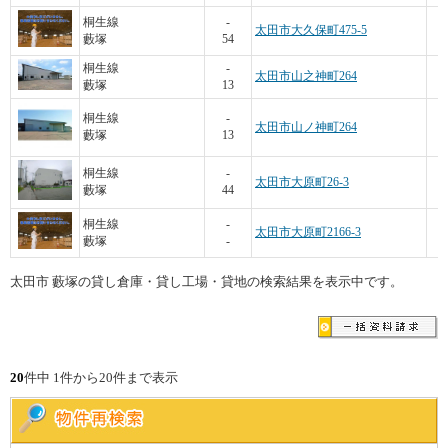
桐生線
-
太田市大久保町475-5
藪塚
54
1
桐生線
-
太田市山之神町264
藪塚
13
桐生線
-
太田市山ノ神町264
藪塚
13
4
桐生線
-
太田市大原町26-3
藪塚
44
1
桐生線
-
太田市大原町2166-3
藪塚
-
太田市 藪塚の貸し倉庫・貸し工場・貸地の検索結果を表示中です。
20
件中 1件から20件まで表示