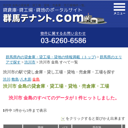
渋川市 金島の貸倉庫・貸工場・貸地・売倉庫・売工場|物件一覧。
M
群馬県内の貸倉庫・貸工場・貸地の情報満載（トップ)
>
群馬県のエリ
アで探す
>
渋川市
> 渋川市 金島 すべて一覧
渋川市の駅で貸し倉庫・貸し工場・貸地・売倉庫・工場を探す
渋川
/
敷島
/
八木原
/
金島
渋川市 金島
の貸倉庫・貸工場・貸地・売倉庫・工場
渋川市 金島のすべてのデータが 1 件ヒットしました。
1
件中 1件から1件まで表示
をクリックすると並びかえ出来ます
路線
バス
所在地