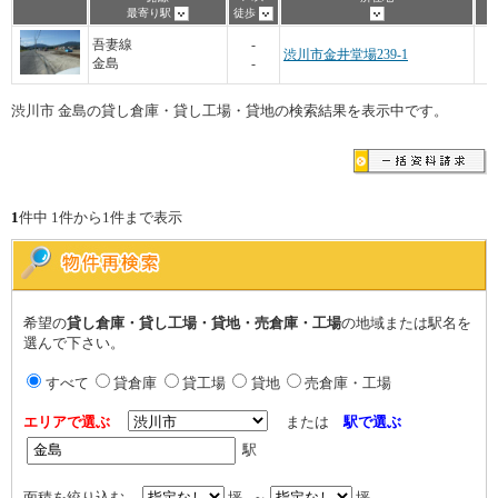
最寄り駅
徒歩
3
吾妻線
-
渋川市金井堂場239-1
金島
-
渋川市 金島の貸し倉庫・貸し工場・貸地の検索結果を表示中です。
1
件中 1件から1件まで表示
希望の
貸し倉庫・貸し工場・貸地・売倉庫・工場
の地域または駅名を
選んで下さい。
すべて
貸倉庫
貸工場
貸地
売倉庫・工場
エリアで選ぶ
または
駅で選ぶ
駅
面積を絞り込む
坪 ～
坪